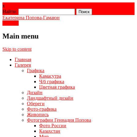
x
Найти:
Екатерина Попова-Гамаюн
Youtube
Main menu
Skip to content
Главная
Галерея
Графика
Камасутра
Ч/б графика
Цветная графика
Дизайн
Ландшафтный дизайн
Обереги
Фото-графика
Живопись
Фотографии Геннадия Попова
Фото России
Казахстан
Мир