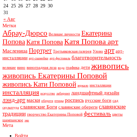
24
25
26
27
28
29
30
31
« Авг
Метки
Абрау-Дюрсо
Екатерина
Великие личности
Катя Попова арт
Попова
Катя Попова
арт
Портрет
Масленица
арт-
Третьяковская галерея
Улово
благотворительность
инсталляции
арт-скамейки
арт-фестиваль
живопись
дети
великие
вино
виноградная лоза
графика
вода
живопись Екатерины Поповой
живопись Кати Поповой
инсталляции
зеркало
инсталляция
ландшафтный дизайн
искусство
лабиринт
лэнд-арт
роспись
маски
русские боги
сад
обереги
птицы
славянские
славянские Боги
славянские обереги
скульптура
фестиваль
традиции
творчество Екатерины Поповой
цветы
шампанское
эко
Мета
Войти