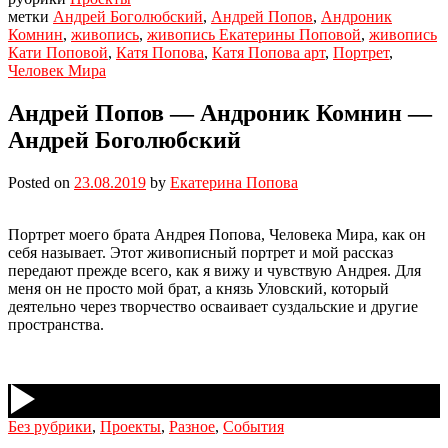
метки
Андрей Боголюбский
,
Андрей Попов
,
Андроник
Комнин
,
живопись
,
живопись Екатерины Поповой
,
живопись
Кати Поповой
,
Катя Попова
,
Катя Попова арт
,
Портрет
,
Человек Мира
Андрей Попов — Андроник Комнин —
Андрей Боголюбский
Posted on
23.08.2019
by
Екатерина Попова
Портрет моего брата Андрея Попова, Человека Мира, как он
себя называет. Этот живописный портрет и мой рассказ
передают прежде всего, как я вижу и чувствую Андрея. Для
меня он не просто мой брат, а князь Уловский, который
деятельно через творчество осваивает суздальские и другие
пространства.
Без рубрики
,
Проекты
,
Разное
,
События