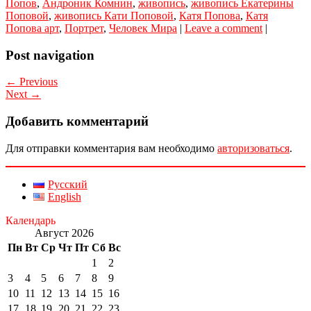
Попов
,
Андроник Комнин
,
живопись
,
живопись Екатерины
Поповой
,
живопись Кати Поповой
,
Катя Попова
,
Катя
Попова арт
,
Портрет
,
Человек Мира
|
Leave a comment
|
Post navigation
← Previous
Next →
Добавить комментарий
Для отправки комментария вам необходимо
авторизоваться
.
Русский
English
Календарь
Август 2026
Пн
Вт
Ср
Чт
Пт
Сб
Вс
1
2
3
4
5
6
7
8
9
10
11
12
13
14
15
16
17
18
19
20
21
22
23